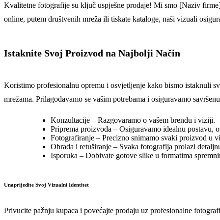
Kvalitetne fotografije su ključ uspješne prodaje! Mi smo [Naziv firme]
online, putem društvenih mreža ili tiskate kataloge, naši vizuali osigur
Istaknite Svoj Proizvod na Najbolji Način
Koristimo profesionalnu opremu i osvjetljenje kako bismo istaknuli sv
mrežama. Prilagođavamo se vašim potrebama i osiguravamo savršenu 
Konzultacije – Razgovaramo o vašem brendu i viziji.
Priprema proizvoda – Osiguravamo idealnu postavu, osvje
Fotografiranje – Precizno snimamo svaki proizvod u vis
Obrada i retuširanje – Svaka fotografija prolazi detalj
Isporuka – Dobivate gotove slike u formatima spremni
Unaprijedite Svoj Vizualni Identitet
Privucite pažnju kupaca i povećajte prodaju uz profesionalne fotografi