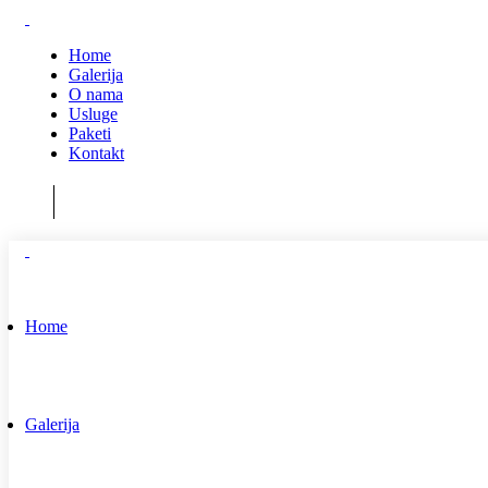
Home
Galerija
O nama
Usluge
Paketi
Kontakt
Home
Galerija